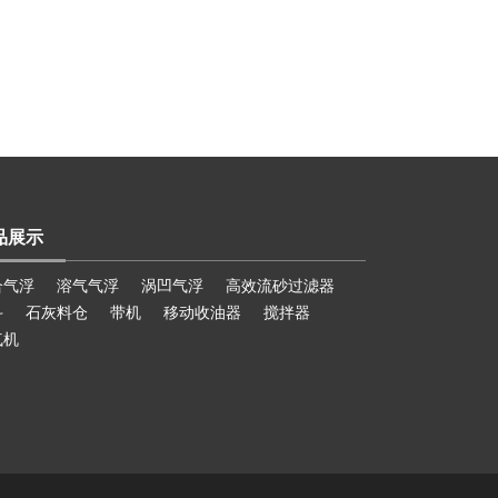
品展示
合气浮
溶气气浮
涡凹气浮
高效流砂过滤器
斗
石灰料仓
带机
移动收油器
搅拌器
气机