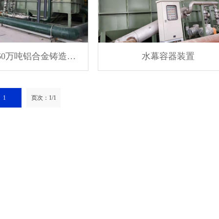
60万吨铝合金铸造…
水幕容器装置
1
页次：1/1