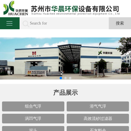
产品展示
组合气浮
溶气气浮
涡凹气浮
高效流砂过滤器
泥斗
石灰料仓