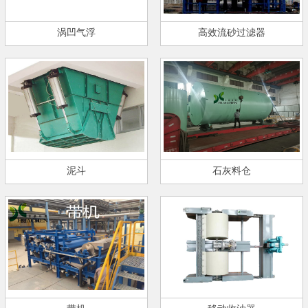
涡凹气浮
高效流砂过滤器
泥斗
石灰料仓