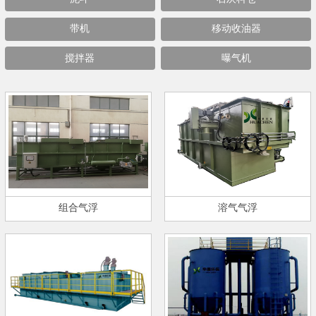
带机
移动收油器
搅拌器
曝气机
组合气浮
溶气气浮