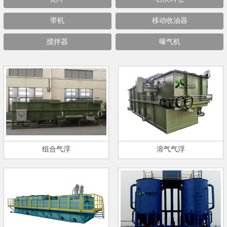
带机
移动收油器
搅拌器
曝气机
组合气浮
溶气气浮