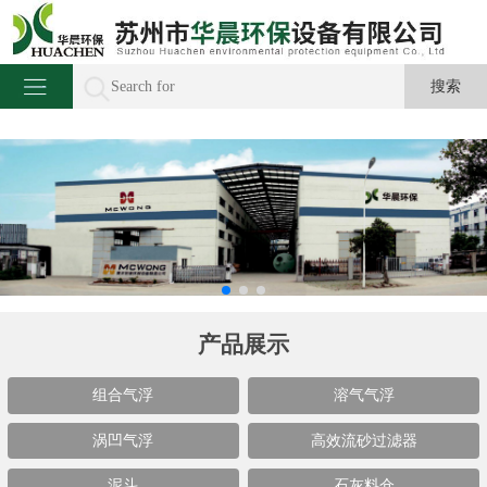
产品展示
组合气浮
溶气气浮
涡凹气浮
高效流砂过滤器
泥斗
石灰料仓