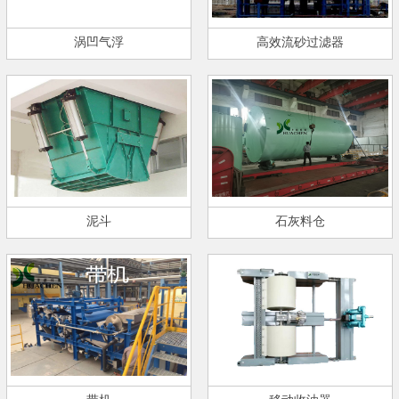
涡凹气浮
高效流砂过滤器
泥斗
石灰料仓